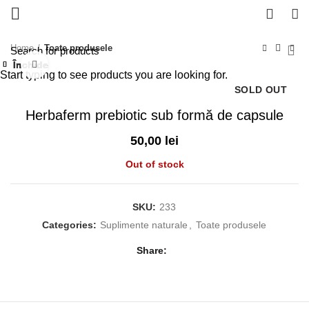
0
Home
Toate produsele
Închide
Închide
Închide
Închide
Închide
Închide
Închide
Închide
Click to enlarge
Start typing to see products you are looking for.
SOLD OUT
Herbaferm prebiotic sub formă de capsule
50,00
lei
Out of stock
SKU:
233
Categories:
Suplimente naturale
,
Toate produsele
Share