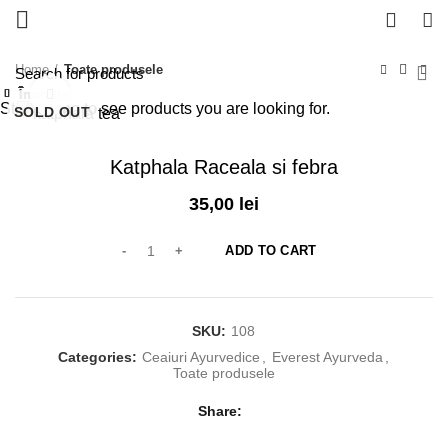
0
Home
Toate produsele
Închide
Închide
Închide
Închide
Închide
Închide
Închide
Închide
Click to enlarge
Start typing to see products you are looking for.
SOLD OUT
Katphala Raceala si febra
35,00
lei
ADD TO CART
SKU:
108
Categories:
Ceaiuri Ayurvedice
,
Everest Ayurveda
,
Toate produsele
Share