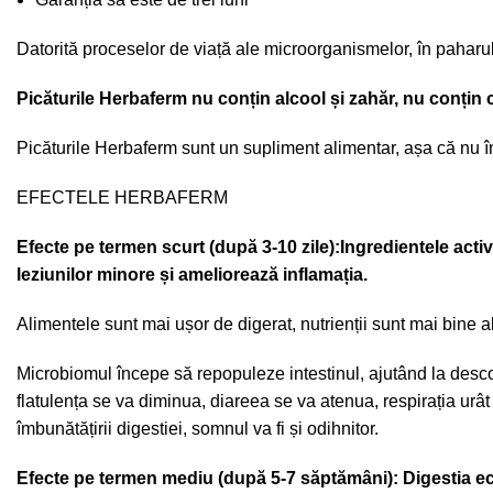
Datorită proceselor de viață ale microorganismelor, în paharul
Picăturile Herbaferm nu conțin alcool și zahăr, nu conțin c
Picăturile Herbaferm sunt un supliment alimentar, așa că nu î
EFECTELE HERBAFERM
Efecte pe termen scurt (după 3-10 zile):Ingredientele act
leziunilor minore și ameliorează inflamația.
Alimentele sunt mai ușor de digerat, nutrienții sunt mai bine a
Microbiomul începe să repopuleze intestinul, ajutând la desco
flatulența se va diminua, diareea se va atenua, respirația urât
îmbunătățirii digestiei, somnul va fi și odihnitor.
Efecte pe termen mediu (după 5-7 săptămâni): Digestia ech