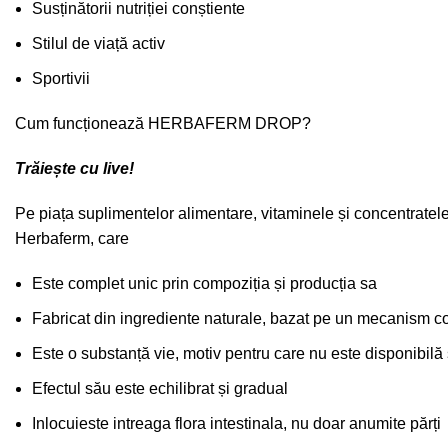
Susținătorii nutriției conștiente
Stilul de viață activ
Sportivii
Cum funcționează HERBAFERM DROP?
Trăiește cu live!
Pe piața suplimentelor alimentare, vitaminele și concentratel
Herbaferm, care
Este complet unic prin compoziția și producția sa
Fabricat din ingrediente naturale, bazat pe un mecanism c
Este o substanță vie, motiv pentru care nu este disponibilă
Efectul său este echilibrat și gradual
Inlocuieste intreaga flora intestinala, nu doar anumite părți