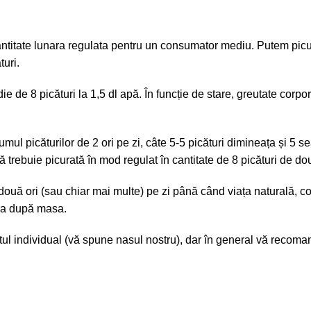
titate lunara regulata pentru un consumator mediu. Putem picura 4
uri.
e 8 picături la 1,5 dl apă. În funcție de stare, greutate corpora
icăturilor de 2 ori pe zi, câte 5-5 picături dimineața și 5 seara
trebuie picurată în mod regulat în cantitate de 8 picături de dou
ouă ori (sau chiar mai multe) pe zi până când viața naturală, co
ara după masa.
stul individual (vă spune nasul nostru), dar în general vă recom