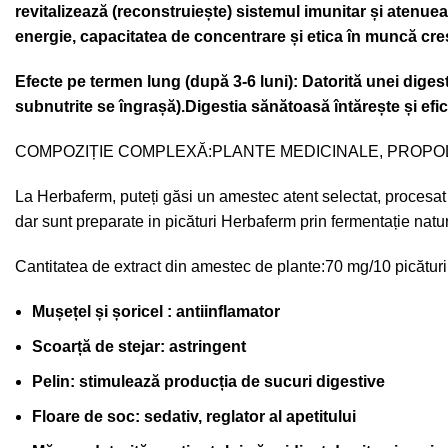
revitalizează (reconstruiește) sistemul imunitar și atenuea
energie, capacitatea de concentrare și etica în muncă cresc
Efecte pe termen lung (după 3-6 luni): Datorită unei dige
subnutrite se îngrașă).Digestia sănătoasă întărește și efic
COMPOZIȚIE COMPLEXĂ:PLANTE MEDICINALE, PROPO
La Herbaferm, puteți găsi un amestec atent selectat, procesat
dar sunt preparate in picături Herbaferm prin fermentație natura
Cantitatea de extract din amestec de plante:70 mg/10 picături
Mușețel și șoricel : antiinflamator
Scoarță de stejar: astringent
Pelin: stimulează producția de sucuri digestive
Floare de soc: sedativ, reglator al apetitului