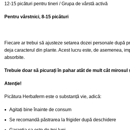
12-15 picături pentru tineri / Grupa de vârstă activă
Pentru vârstnici, 8-15 picături
Fiecare ar trebui să ajusteze setarea dozei personale după pr
deja caracterul din plante. Acest lucru este, de asemenea, im
absorbite.
Trebuie doar să picurați în pahar atât de mult cât mirosul 
Atenţie!
Picătura Herbaferm este o substanță vie, adică:
Agitați bine înainte de consum
Se recomandă păstrarea la frigider după deschidere
Garanția sa este de trei luni