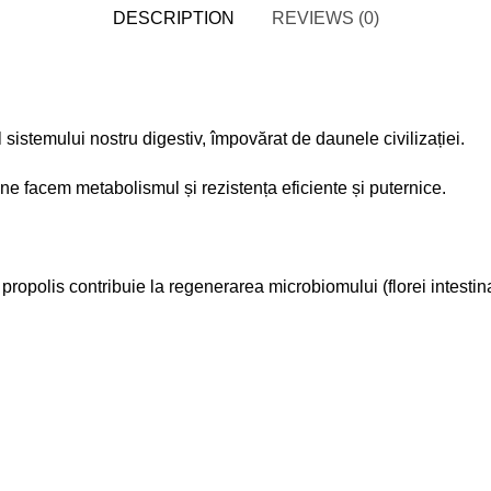
DESCRIPTION
REVIEWS (0)
stemului nostru digestiv, împovărat de daunele civilizației.
ne facem metabolismul și rezistența eficiente și puternice.
propolis contribuie la regenerarea microbiomului (florei intestina