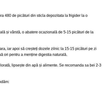
80 de picături din sticla depozitata la frigider la o
lă și vârstă, o abatere ocazională de 5-15 picături de la
, iar apoi să creșteți dozele zilnic la 15-15 picături pe zi
ă ori pentru a menține digestia naturală.
lorată, lipsește din apă și alimente. Se recomanda sa bei 2-3
andăm: