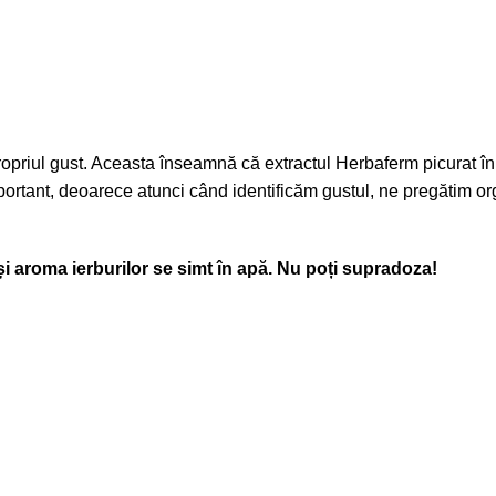
opriul gust. Aceasta înseamnă că extractul Herbaferm picurat în 
portant, deoarece atunci când identificăm gustul, ne pregătim or
și aroma ierburilor se simt în apă. Nu poți supradoza!