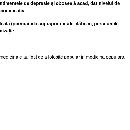
 sentimentele de depresie și oboseală scad, dar nivelul de
emnificativ.
ă ideală (persoanele supraponderale slăbesc, persoanele
nizație.
medicinale au fost deja folosite popular in medicina populara,