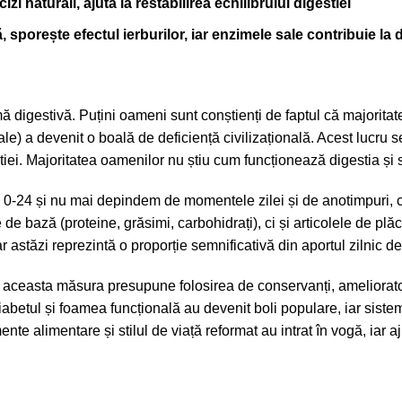
zi naturali, ajută la restabilirea echilibrului digestiei
sporește efectul ierburilor, iar enzimele sale contribuie la d
digestivă. Puțini oameni sunt conștienți de faptul că majoritate
le) a devenit o boală de deficiență civilizațională. Acest lucru se 
tiei. Majoritatea oamenilor nu știu cum funcționează digestia ș
ă 0-24 și nu mai depindem de momentele zilei și de anotimpuri, c
 de bază (proteine, grăsimi, carbohidrați), ci și articolele de plă
 astăzi reprezintă o proporție semnificativă din aportul zilnic de 
n aceasta măsura presupune folosirea de conservanți, ameliorator
abetul și foamea funcțională au devenit boli populare, iar siste
ente alimentare și stilul de viață reformat au intrat în vogă, iar