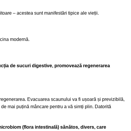
oare – acestea sunt manifestări tipice ale vieții.
dicina modernă.
ducția de sucuri digestive, promovează regenerarea
regenerarea. Evacuarea scaunului va fi ușoară și previzibilă,
e de mai puțină mâncare pentru a vă simți plin. Datorită
crobiom (flora intestinală) sănătos, divers, care