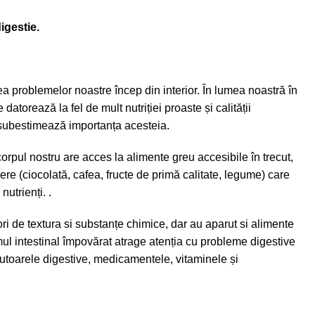
igestie.
a problemelor noastre încep din interior. În lumea noastră în
datorează la fel de mult nutriției proaste și calității
i subestimează importanța acesteia.
orpul nostru are acces la alimente greu accesibile în trecut,
cere (ciocolată, cafea, fructe de primă calitate, legume) care
nutrienți. .
i de textura si substanțe chimice, dar au aparut si alimente
mul intestinal împovărat atrage atenția cu probleme digestive
 ajutoarele digestive, medicamentele, vitaminele și