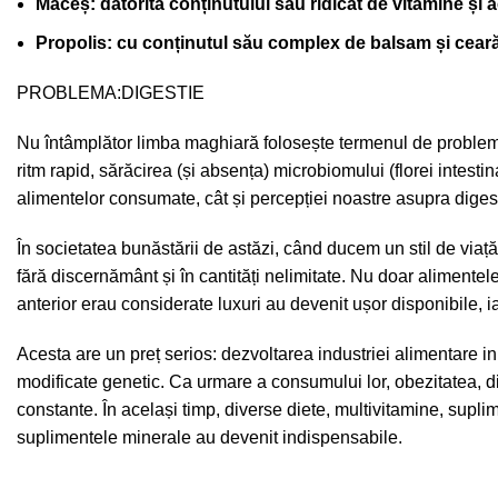
Măceș: datorită conținutului său ridicat de vitamine și aci
Propolis: cu conținutul său complex de balsam și ceară, 
PROBLEMA:DIGESTIE
Nu întâmplător limba maghiară folosește termenul de problemă 
ritm rapid, sărăcirea (și absența) microbiomului (florei intestina
alimentelor consumate, cât și percepției noastre asupra diges
În societatea bunăstării de astăzi, când ducem un stil de viaț
fără discernământ și în cantități nelimitate. Nu doar alimentele
anterior erau considerate luxuri au devenit ușor disponibile, iar
Acesta are un preț serios: dezvoltarea industriei alimentare i
modificate genetic. Ca urmare a consumului lor, obezitatea, di
constante. În același timp, diverse diete, multivitamine, suplim
suplimentele minerale au devenit indispensabile.