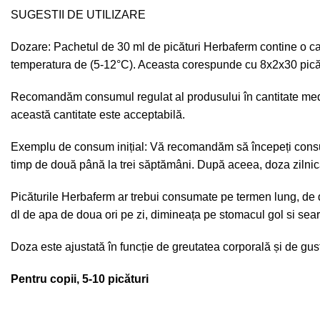
SUGESTII DE UTILIZARE
Dozare: Pachetul de 30 ml de picături Herbaferm contine o can
temperatura de (5-12°C). Aceasta corespunde cu 8x2x30 picăt
Recomandăm consumul regulat al produsului în cantitate medie d
această cantitate este acceptabilă.
Exemplu de consum inițial: Vă recomandăm să începeți consumul p
timp de două până la trei săptămâni. După aceea, doza zilnică 
Picăturile Herbaferm ar trebui consumate pe termen lung, de d
dl de apa de doua ori pe zi, dimineața pe stomacul gol si se
Doza este ajustată în funcție de greutatea corporală și de gu
Pentru copii, 5-10 picături