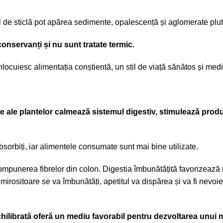
 de sticlă pot apărea sedimente, opalescență și aglomerate plutit
onservanți și nu sunt tratate termic.
nlocuiesc alimentația conștientă, un stil de viață sănătos și me
ive ale plantelor calmează sistemul digestiv, stimulează pro
bsorbiți, iar alimentele consumate sunt mai bine utilizate.
mpunerea fibrelor din colon. Digestia îmbunătățită favorizează 
 mirositoare se va îmbunătăți, apetitul va dispărea și va fi nevoi
ilibrată oferă un mediu favorabil pentru dezvoltarea unui mi