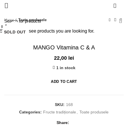
0
Home
Toate produsele
Închide
Închide
Închide
Închide
Închide
Închide
Închide
Închide
Click to enlarge
Start typing to see products you are looking for.
SOLD OUT
SOLD OUT
MANGO Vitamina C & A
22,00
lei
1 in stock
ADD TO CART
SKU:
168
Categories:
Fructe tradiționale
,
Toate produsele
Share