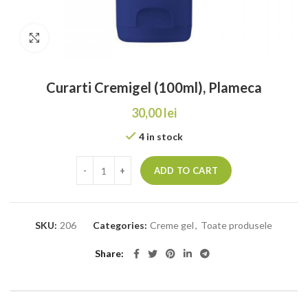
Click to enlarge
Curarti Cremigel (100ml), Plameca
30,00
lei
4 in stock
ADD TO CART
SKU:
206
Categories:
Creme gel
,
Toate produsele
Share