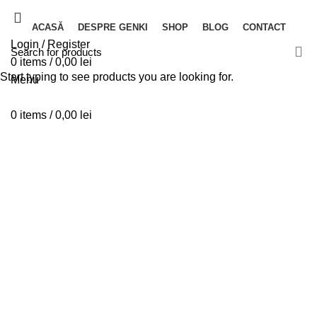
ACASĂ
DESPRE GENKI
SHOP
BLOG
CONTACT
Login / Register
0
items
/
0,00
lei
Start typing to see products you are looking for.
Menu
0
items
/
0,00
lei
Băuturi pudră Ayurvedice
Categories
ALL
PRODUCTS
BĂUTURI PUDRĂ AYURVEDICE
12 PRODUCTS
CEAIURI AYURVEDICE
51 PRODUCTS
CREME & ULEIURI
2 PRODUCTS
CREME GEL
1 PRODUCT
ELIXIRURI AYURVEDICE
17 PRODUCTS
EVEREST AYURVEDA
64 PRODUCTS
FRUCTE TRADIȚIONALE
8 PRODUCTS
PLASMA QUINTON
4 PRODUCTS
SUPLIMENTE LIPOZOMALE
14 PRODUCTS