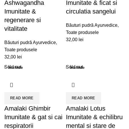
Ashwagandha
Imunitate & ficat si
Imunitate &
circulatia sangelui
regenerare si
Băuturi pudră Ayurvedice
,
vitalitate
Toate produsele
32,00
lei
Băuturi pudră Ayurvedice
,
Toate produsele
32,00
lei
Sold out
Sold out
Închide
Închide
READ MORE
READ MORE
Amalaki Ghimbir
Amalaki Lotus
Imunitate & gat si cai
Imunitate & echilibru
respiratorii
mental si stare de