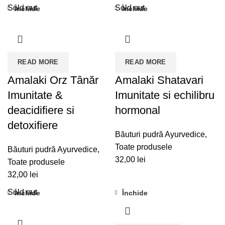
Sold out
Sold out
Închide
Închide
READ MORE
READ MORE
Amalaki Orz Tânăr
Amalaki Shatavari
Imunitate &
Imunitate si echilibru
deacidifiere si
hormonal
detoxifiere
Băuturi pudră Ayurvedice
,
Toate produsele
Băuturi pudră Ayurvedice
,
32,00
lei
Toate produsele
32,00
lei
Sold out
Închide
Închide