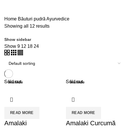
SUPLIMENTE NATURALE
25 PRODUCTS
TERAPII AYURVEDICE
33 PRODUCTS
TOATE PRODUSELE
162 PRODUCTS
Home
Băuturi pudră Ayurvedice
Showing all 12 results
Show sidebar
Show
9
12
18
24
Sold out
Sold out
Închide
Închide
READ MORE
READ MORE
Amalaki
Amalaki Curcumă