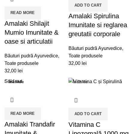
ADD TO CART
READ MORE
Amalaki Spirulina
Amalaki Shilajit
Imunitate si reglarea
Mumio Imunitate &
greutatii corporale
oase si articulatii
Băuturi pudră Ayurvedice
,
Băuturi pudră Ayurvedice
,
Toate produsele
Toate produsele
32,00
lei
32,00
lei
Sold out
Închide
Închide
READ MORE
ADD TO CART
Amalaki Trandafir
Vitamina C
Imunitate &
Lipozomală 1000 mg