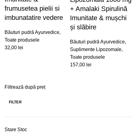
frumusetea pielii si
+ Amalaki Spirulină
imbunatatire vedere
Imunitate & mușchi
și slăbire
Băuturi pudră Ayurvedice
,
Toate produsele
Băuturi pudră Ayurvedice
,
32,00
lei
Suplimente Lipozomale
,
Toate produsele
157,00
lei
Filtrează după preț
FILTER
Min
Max
price
price
Stare Stoc